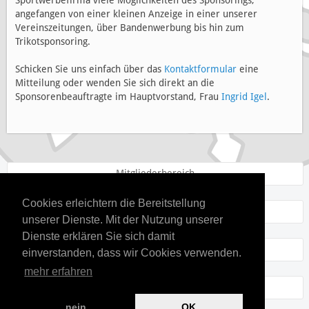
angefangen von einer kleinen Anzeige in einer unserer
Vereinszeitungen, über Bandenwerbung bis hin zum
Trikotsponsoring.
Schicken Sie uns einfach über das
Kontaktformular
eine
Mitteilung oder wenden Sie sich direkt an die
Sponsorenbeauftragte im Hauptvorstand, Frau
Ingrid Igel
.
Mitgliederbereich
Cookies erleichtern die Bereitstellung
Kontakt
unserer Dienste. Mit der Nutzung unserer
Dienste erklären Sie sich damit
Datenschutz
einverstanden, dass wir Cookies verwenden.
mehr erfahren
Impressum
nein
OK