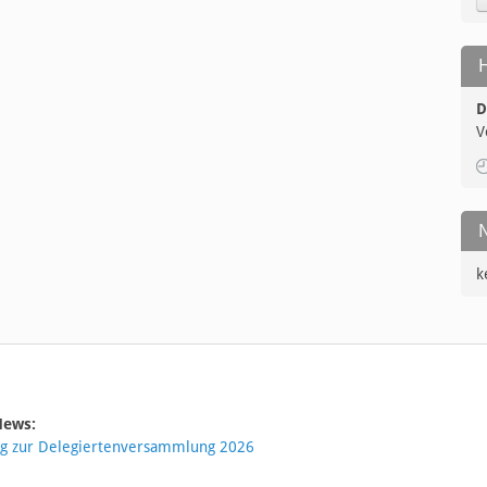
D
V
k
News:
ng zur Delegiertenversammlung 2026