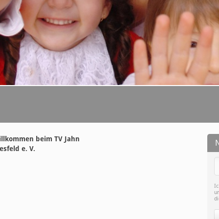
illkommen beim TV Jahn
esfeld e. V.
I
un
d