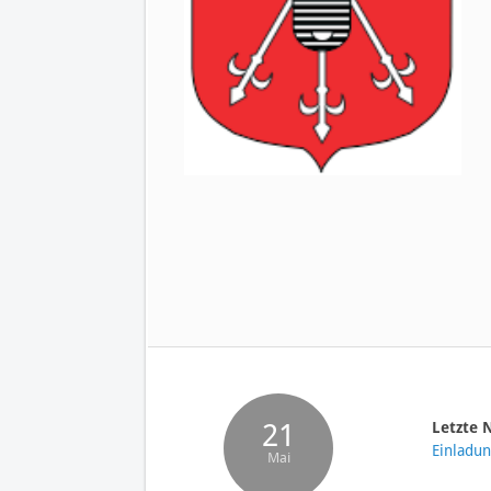
21
Letzte 
Einladu
Mai