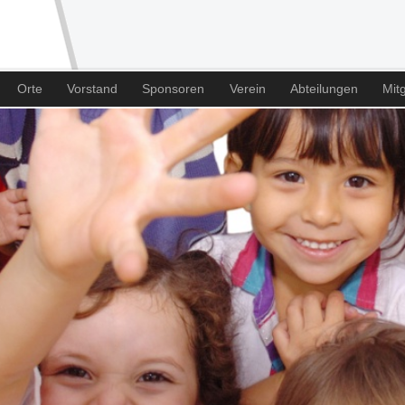
Orte
Vorstand
Sponsoren
Verein
Abteilungen
Mitg